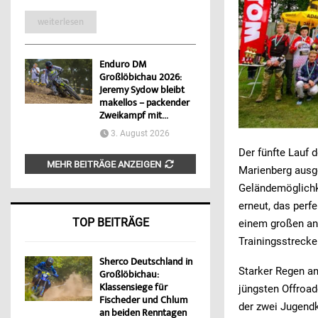
weiterlesen
Enduro DM
Großlöbichau 2026:
Jeremy Sydow bleibt
makellos – packender
Zweikampf mit...
3. August 2026
Der fünfte Lauf
MEHR BEITRÄGE ANZEIGEN
Marienberg ausge
Geländemöglichke
erneut, das perf
TOP BEITRÄGE
einem großen an
Trainingsstrecke
Sherco Deutschland in
Starker Regen an
Großlöbichau:
Klassensiege für
jüngsten Offroad
Fischeder und Chlum
der zwei Jugendk
an beiden Renntagen