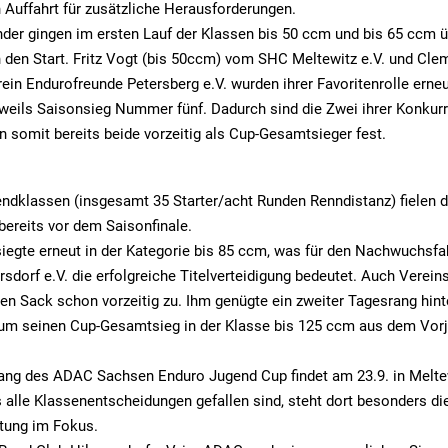
n Auffahrt für zusätzliche Herausforderungen.
der gingen im ersten Lauf der Klassen bis 50 ccm und bis 65 ccm ü
den Start. Fritz Vogt (bis 50ccm) vom SHC Meltewitz e.V. und Cle
in Endurofreunde Petersberg e.V. wurden ihrer Favoritenrolle erne
eweils Saisonsieg Nummer fünf. Dadurch sind die Zwei ihrer Konkur
en somit bereits beide vorzeitig als Cup-Gesamtsieger fest.
ndklassen (insgesamt 35 Starter/acht Runden Renndistanz) fielen d
ereits vor dem Saisonfinale.
iegte erneut in der Kategorie bis 85 ccm, was für den Nachwuchsfah
sdorf e.V. die erfolgreiche Titelverteidigung bedeutet. Auch Verei
n Sack schon vorzeitig zu. Ihm genügte ein zweiter Tagesrang hin
 um seinen Cup-Gesamtsieg in der Klasse bis 125 ccm aus dem Vorj
ang des ADAC Sachsen Enduro Jugend Cup findet am 23.9. in Meltew
alle Klassenentscheidungen gefallen sind, steht dort besonders di
tung im Fokus.