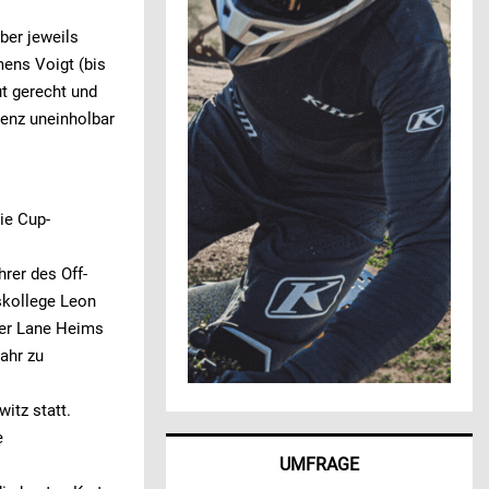
ber jeweils
mens Voigt (bis
ut gerecht und
renz uneinholbar
ie Cup-
rer des Off-
nskollege Leon
ter Lane Heims
ahr zu
itz statt.
e
UMFRAGE