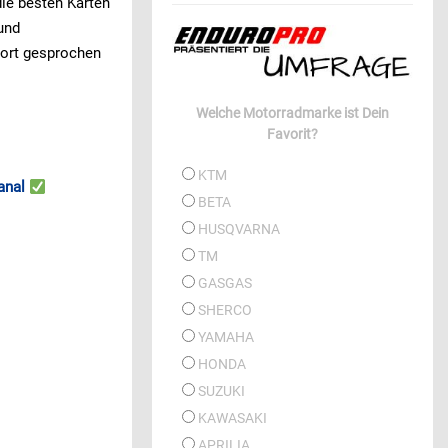
die besten Karten
und
Wort gesprochen
Welche Motorradmarke ist Dein
Favorit?
KTM
anal
BETA
HUSQVARNA
TM
GASGAS
SHERCO
YAMAHA
HONDA
SUZUKI
KAWASAKI
APRILIA