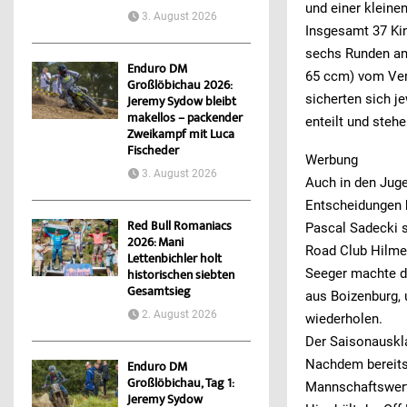
und einer kleine
3. August 2026
Insgesamt 37 Kin
sechs Runden an 
Enduro DM
65 ccm) vom Vere
Großlöbichau 2026:
sicherten sich j
Jeremy Sydow bleibt
makellos – packender
enteilt und steh
Zweikampf mit Luca
Fischeder
Werbung
3. August 2026
Auch in den Juge
Entscheidungen b
Red Bull Romaniacs
Pascal Sadecki s
2026: Mani
Road Club Hilmer
Lettenbichler holt
Seeger machte de
historischen siebten
Gesamtsieg
aus Boizenburg,
2. August 2026
wiederholen.
Der Saisonauskl
Nachdem bereits 
Enduro DM
Großlöbichau, Tag 1:
Mannschaftswer
Jeremy Sydow