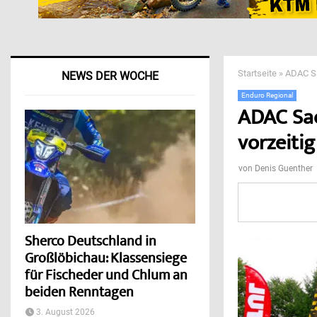
Startseite
»
ADAC Sa
NEWS DER WOCHE
Enduro Regional
ADAC Sac
vorzeitig
von
Denis Guenther
Sherco Deutschland in
Großlöbichau: Klassensiege
für Fischeder und Chlum an
beiden Renntagen
3. August 2026