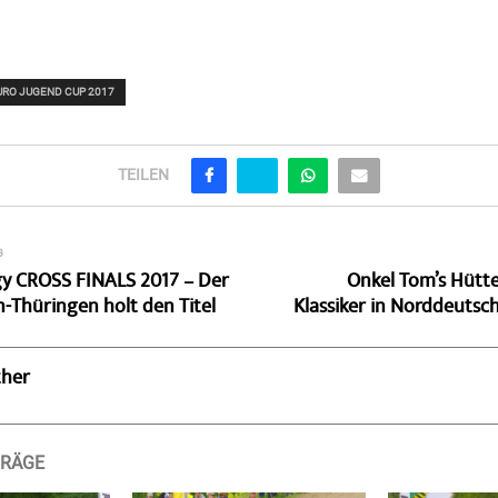
RO JUGEND CUP 2017
TEILEN
G
y CROSS FINALS 2017 – Der
Onkel Tom’s Hütte
-Thüringen holt den Titel
Klassiker in Norddeutsc
ther
TRÄGE