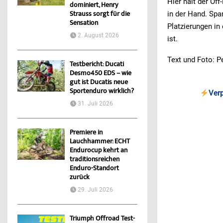
Hier hält der Of
dominiert, Henry
Strauss sorgt für die
in der Hand. Sp
Sensation
Platzierungen in
2. August 2026
ist.
Text und Foto: 
Testbericht: Ducati
Desmo450 EDS – wie
gut ist Ducatis neue
Sportenduro wirklich?
Ver
31. Juli 2026
Premiere in
Lauchhammer: ECHT
Endurocup kehrt an
traditionsreichen
Enduro-Standort
zurück
29. Juli 2026
Triumph Offroad Test-