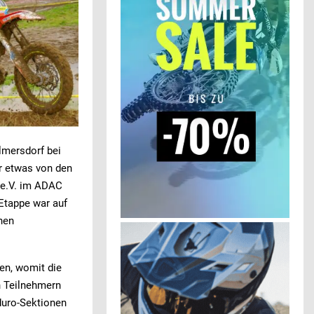
lmersdorf bei
r etwas von den
 e.V. im ADAC
 Etappe war auf
nen
en, womit die
n Teilnehmern
duro-Sektionen