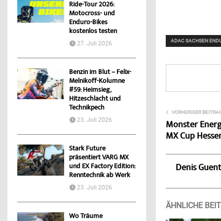
Ride-Tour 2026:
Motocross- und
Enduro-Bikes
kostenlos testen
ADAC SACHSEN ENDU
27. Juli 2026
Benzin im Blut – Felix-
Melnikoff-Kolumne
#59: Heimsieg,
Hitzeschlacht und
Technikpech
VORHERIGER BEITRA
23. Juli 2026
Monster Energ
MX Cup Hessen
Stark Future
präsentiert VARG MX
und EX Factory Edition:
Denis Guen
Renntechnik ab Werk
23. Juli 2026
ÄHNLICHE BEI
Wo Träume