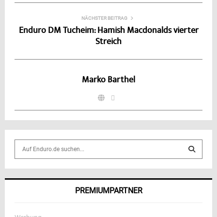
NÄCHSTER BEITRAG
Enduro DM Tucheim: Hamish Macdonalds vierter
Streich
Marko Barthel
S
e
a
S
r
c
E
PREMIUMPARTNER
h
f
A
o