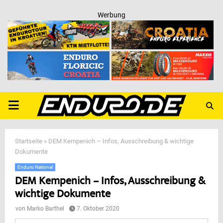
Werbung
PRIMARY
MENU
Startseite
»
DEM Kempenich – Infos, Ausschreibung & wichtige
Dokumente
Enduro National
DEM Kempenich – Infos, Ausschreibung &
wichtige Dokumente
von
Marko Barthel
7. Oktober 2020