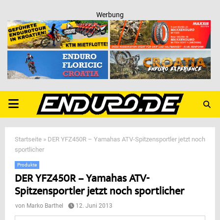
Werbung
PRIMARY
MENU
Startseite
»
DER YFZ450R – Yamahas ATV-Spitzensportler jetzt noch
sportlicher
Produkte
DER YFZ450R – Yamahas ATV-
Spitzensportler jetzt noch sportlicher
von
Marko Barthel
12. Juni 2013