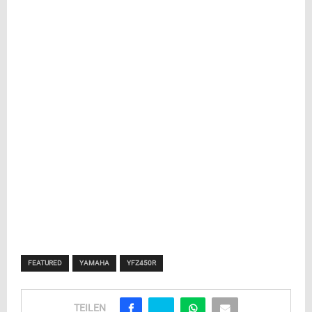
FEATURED
YAMAHA
YFZ450R
TEILEN