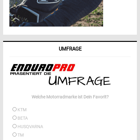
UMFRAGE
Welche Motorradmarke ist Dein Favorit?
KTM
BETA
HUSQVARNA
TM