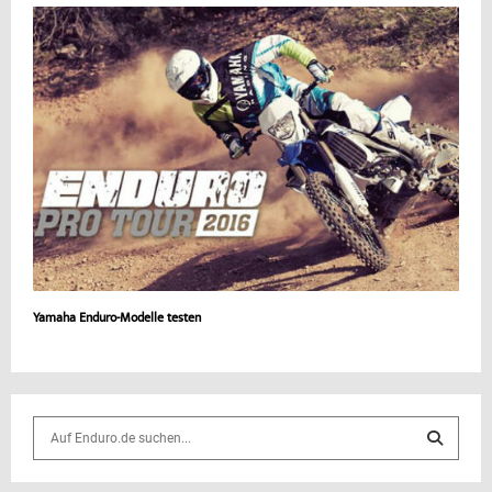
Yamaha Enduro-Modelle testen
S
e
a
S