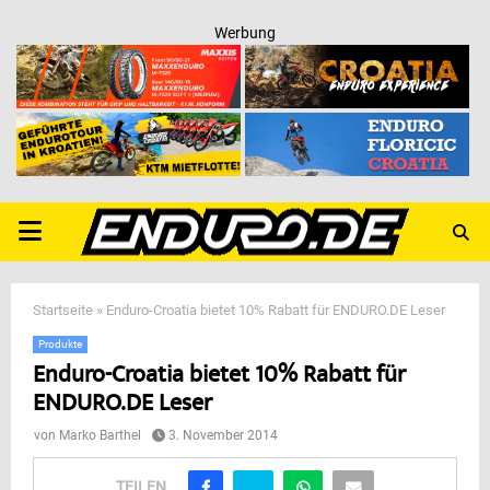
Werbung
PRIMARY
MENU
Startseite
»
Enduro-Croatia bietet 10% Rabatt für ENDURO.DE Leser
Produkte
Enduro-Croatia bietet 10% Rabatt für
ENDURO.DE Leser
von
Marko Barthel
3. November 2014
TEILEN