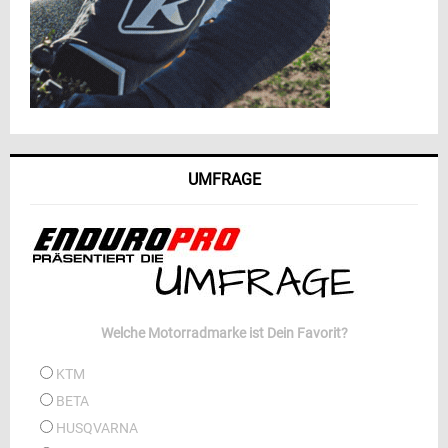
UMFRAGE
Welche Motorradmarke ist Dein Favorit?
KTM
BETA
HUSQVARNA