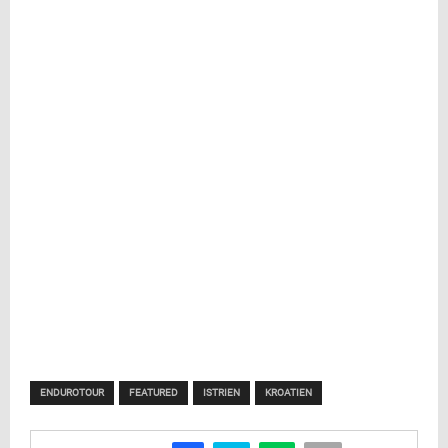
ENDUROTOUR
FEATURED
ISTRIEN
KROATIEN