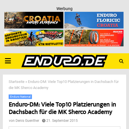
Werbung
PRIMARY
MENU
Startseite
»
Enduro-DM: Viele Top10 Platzierungen in Dachsbach für
die MK Sherco Academy
Enduro National
Enduro-DM: Viele Top10 Platzierungen in
Dachsbach für die MK Sherco Academy
von
Denis Guenther
21. September 2015