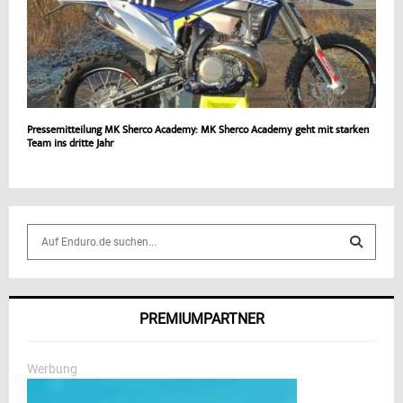
Pressemitteilung MK Sherco Academy: MK Sherco Academy geht mit starken
Team ins dritte Jahr
S
e
a
S
r
c
E
PREMIUMPARTNER
h
f
A
o
Werbung
r
R