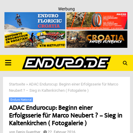
Werbung
PRIMARY
MENU
Startseite
»
ADAC Endurocup: Beginn einer Erfolgsserie für Marco
Neubert ? – Sieg in Kaltenkirchen ( Fotogalerie )
Enduro National
ADAC Endurocup: Beginn einer
Erfolgsserie für Marco Neubert ? – Sieg in
Kaltenkirchen ( Fotogalerie )
von
Denis Guenther
22. Februar 2016