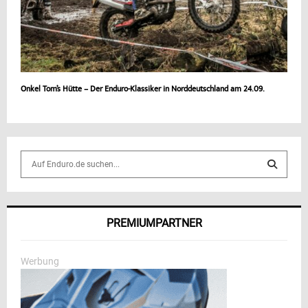
Onkel Tom’s Hütte – Der Enduro-Klassiker in Norddeutschland am 24.09.
S
e
a
S
r
c
E
PREMIUMPARTNER
h
f
A
o
Werbung
r
R
:
C