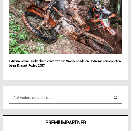
Extremenduro: Tschechien erwartet am Wochenende die Extremenduropiloten
beim Drapak Rodeo 2017
S
e
a
S
r
c
E
PREMIUMPARTNER
h