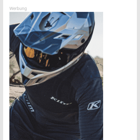
f
A
o
Werbung
r
R
:
C
H