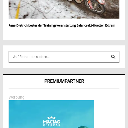
Rene Dietrich bester der Trainingsveranstaltung Balanceakt-Huetten Extrem
S
e
a
S
r
c
E
PREMIUMPARTNER
h
f
A
o
Werbung
r
R
:
C
H