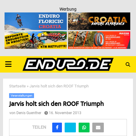
Werbung
PRIMARY
MENU
Startseite
»
Jarvis holt sich den ROOF Triumph
Veranstaltungen
Jarvis holt sich den ROOF Triumph
von
Denis Guenther
16. November 2013
TEILEN