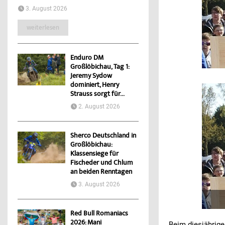
3. August 2026
weiterlesen
Enduro DM
Großlöbichau, Tag 1:
Jeremy Sydow
dominiert, Henry
Strauss sorgt für...
2. August 2026
Sherco Deutschland in
Großlöbichau:
Klassensiege für
Fischeder und Chlum
an beiden Renntagen
3. August 2026
Red Bull Romaniacs
2026: Mani
Beim diesjährig