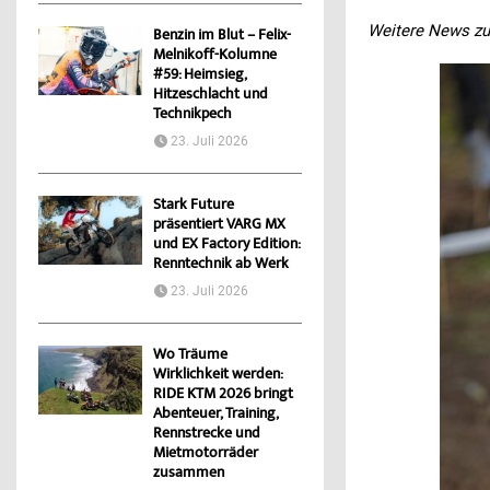
Weitere News zu
Benzin im Blut – Felix-
Melnikoff-Kolumne
#59: Heimsieg,
Hitzeschlacht und
Technikpech
23. Juli 2026
Stark Future
präsentiert VARG MX
und EX Factory Edition:
Renntechnik ab Werk
23. Juli 2026
Wo Träume
Wirklichkeit werden:
RIDE KTM 2026 bringt
Abenteuer, Training,
Rennstrecke und
Mietmotorräder
zusammen