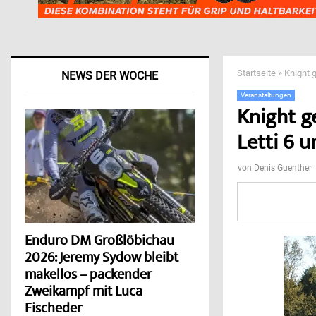
Startseite
»
Knight 
NEWS DER WOCHE
Veranstaltungen
Knight g
Letti 6 
von
Denis Guenther
Enduro DM Großlöbichau
2026: Jeremy Sydow bleibt
makellos – packender
Zweikampf mit Luca
Fischeder