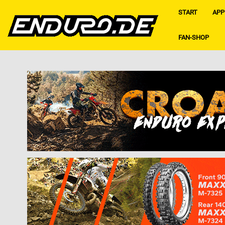
START
APP
FAN-SHOP