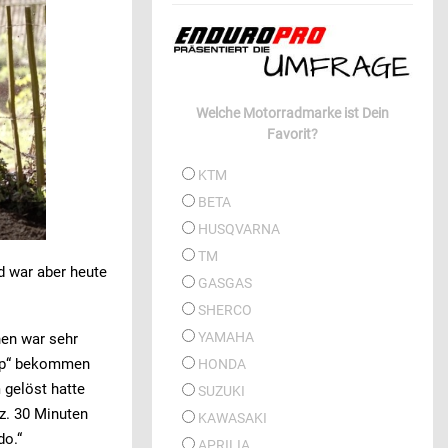
Welche Motorradmarke ist Dein
Favorit?
KTM
BETA
HUSQVARNA
TM
id war aber heute
GASGAS
SHERCO
YAMAHA
nen war sehr
ump“ bekommen
HONDA
 gelöst hatte
SUZUKI
z. 30 Minuten
KAWASAKI
do.“
APRILIA