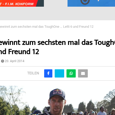
gewinnt zum sechsten mal das ToughOne … Letti 6 und Freund 12
ewinnt zum sechsten mal das Toug
und Freund 12
20. April 2014
TEILEN