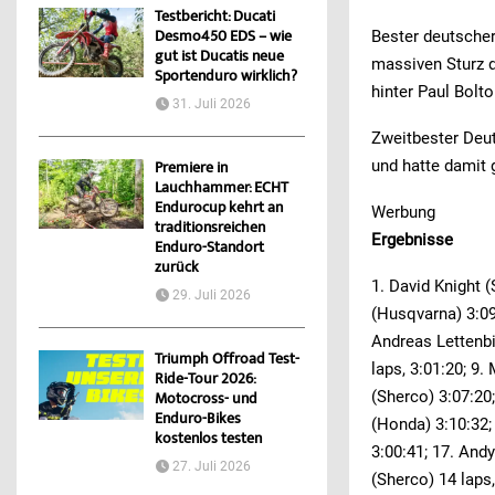
Testbericht: Ducati
Bester deutscher
Desmo450 EDS – wie
gut ist Ducatis neue
massiven Sturz d
Sportenduro wirklich?
hinter Paul Bolto
31. Juli 2026
Zweitbester Deut
und hatte damit 
Premiere in
Lauchhammer: ECHT
Endurocup kehrt an
Werbung
traditionsreichen
Ergebnisse
Enduro-Standort
zurück
1. David Knight 
29. Juli 2026
(Husqvarna) 3:09
Andreas Lettenbi
Triumph Offroad Test-
laps, 3:01:20; 9
Ride-Tour 2026:
(Sherco) 3:07:20;
Motocross- und
Enduro-Bikes
(Honda) 3:10:32;
kostenlos testen
3:00:41; 17. And
27. Juli 2026
(Sherco) 14 laps,