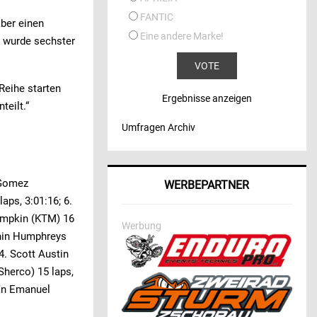
FANTIC
aber einen
Eine andere Marke!
d wurde sechster
Reihe starten
Ergebnisse anzeigen
teilt.“
Umfragen Archiv
o Gomez
WERBEPARTNER
aps, 3:01:16; 6.
Lampkin (KTM) 16
Werbung
ethin Humphreys
4. Scott Austin
Sherco) 15 laps,
jan Emanuel