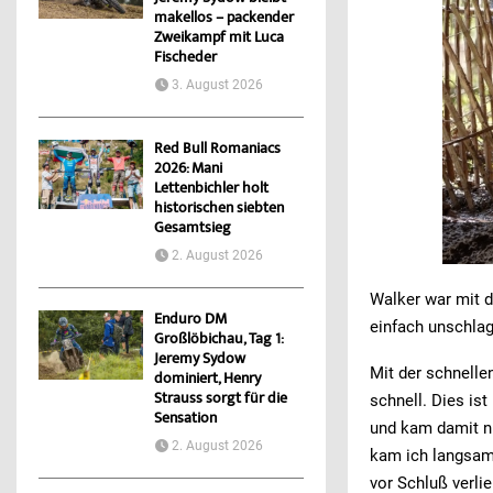
makellos – packender
Zweikampf mit Luca
Fischeder
3. August 2026
Red Bull Romaniacs
2026: Mani
Lettenbichler holt
historischen siebten
Gesamtsieg
2. August 2026
Walker war mit d
Enduro DM
einfach unschlag
Großlöbichau, Tag 1:
Jeremy Sydow
Mit der schnelle
dominiert, Henry
Strauss sorgt für die
schnell. Dies i
Sensation
und kam damit ni
2. August 2026
kam ich langsam
vor Schluß verlie