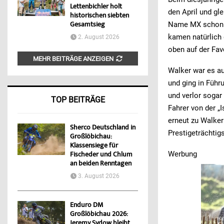
Lettenbichler holt
den April und gl
historischen siebten
Gesamtsieg
Name MX schon ve
kamen natürlich 
2. August 2026
oben auf der Favo
MEHR BEITRÄGE ANZEIGEN
Walker war es au
und ging in Führ
und verlor sogar
TOP BEITRÄGE
Fahrer von der „
erneut zu Walker
Sherco Deutschland in
Prestigeträchtig
Großlöbichau:
Klassensiege für
Werbung
Fischeder und Chlum
an beiden Renntagen
3. August 2026
Enduro DM
Großlöbichau 2026:
Jeremy Sydow bleibt