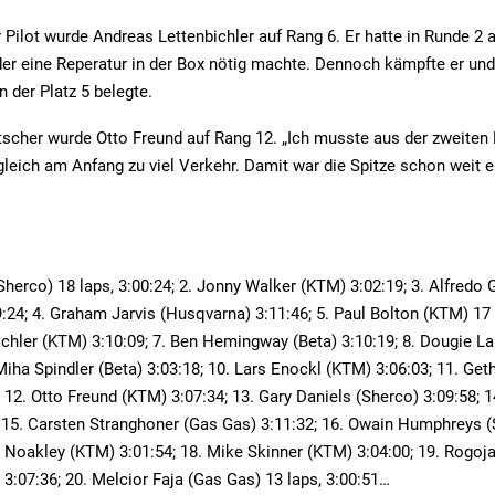
 Pilot wurde Andreas Lettenbichler auf Rang 6. Er hatte in Runde 2 
er eine Reperatur in der Box nötig machte. Dennoch kämpfte er un
n der Platz 5 belegte.
scher wurde Otto Freund auf Rang 12. „Ich musste aus der zweiten 
gleich am Anfang zu viel Verkehr. Damit war die Spitze schon weit en
(Sherco) 18 laps, 3:00:24; 2. Jonny Walker (KTM) 3:02:19; 3. Alfred
:24; 4. Graham Jarvis (Husqvarna) 3:11:46; 5. Paul Bolton (KTM) 17 l
chler (KTM) 3:10:09; 7. Ben Hemingway (Beta) 3:10:19; 8. Dougie 
. Miha Spindler (Beta) 3:03:18; 10. Lars Enockl (KTM) 3:06:03; 11. G
 12. Otto Freund (KTM) 3:07:34; 13. Gary Daniels (Sherco) 3:09:58; 1
 15. Carsten Stranghoner (Gas Gas) 3:11:32; 16. Owain Humphreys (
y Noakley (KTM) 3:01:54; 18. Mike Skinner (KTM) 3:04:00; 19. Rogo
 3:07:36; 20. Melcior Faja (Gas Gas) 13 laps, 3:00:51…