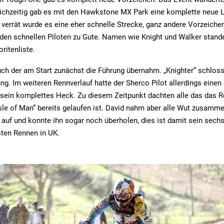
eichzeitig gab es mit den Hawkstone MX Park eine komplette neue L
rrät wurde es eine eher schnelle Strecke, ganz andere Vorzeichen
den schnellen Piloten zu Gute. Namen wie Knight und Walker stand
ritenliste.
ch der am Start zunächst die Führung übernahm. „Knighter“ schloss
ung. Im weiteren Rennverlauf hatte der Sherco Pilot allerdings eine
 sein komplettes Heck. Zu diesem Zeitpunkt dachten alle das das R
Isle of Man“ bereits gelaufen ist. David nahm aber alle Wut zusamm
 auf und konnte ihn sogar noch überholen, dies ist damit sein sech
sten Rennen in UK.