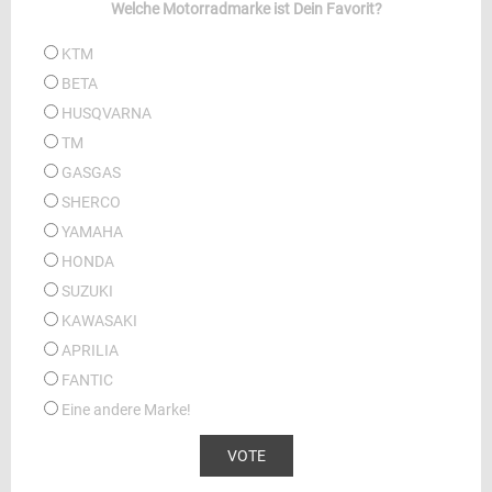
Welche Motorradmarke ist Dein Favorit?
KTM
BETA
HUSQVARNA
TM
GASGAS
SHERCO
YAMAHA
HONDA
SUZUKI
KAWASAKI
APRILIA
FANTIC
Eine andere Marke!