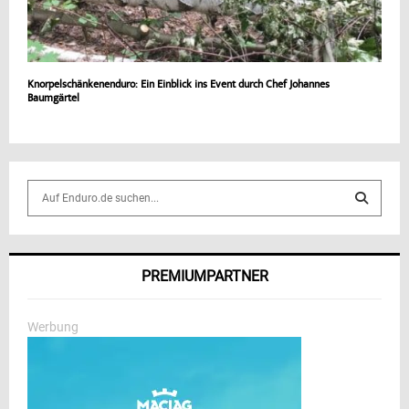
Knorpelschänkenenduro: Ein Einblick ins Event durch Chef Johannes
Baumgärtel
S
e
a
S
r
c
E
PREMIUMPARTNER
h
f
A
o
Werbung
r
R
:
C