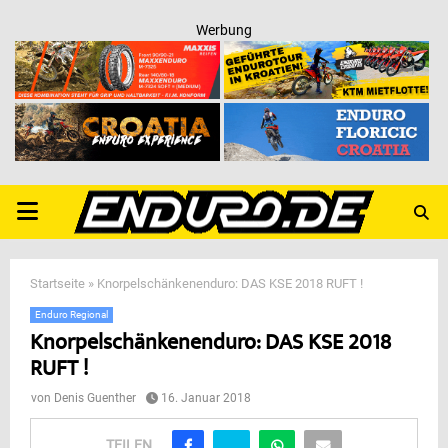
Werbung
PRIMARY
MENU
Startseite
»
Knorpelschänkenenduro: DAS KSE 2018 RUFT !
Enduro Regional
Knorpelschänkenenduro: DAS KSE 2018
RUFT !
von
Denis Guenther
16. Januar 2018
TEILEN