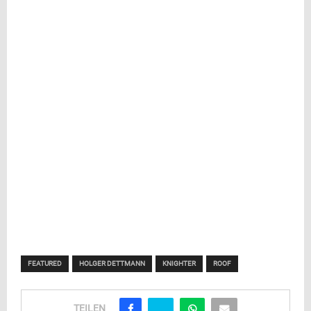
FEATURED
HOLGER DETTMANN
KNIGHTER
ROOF
TEILEN