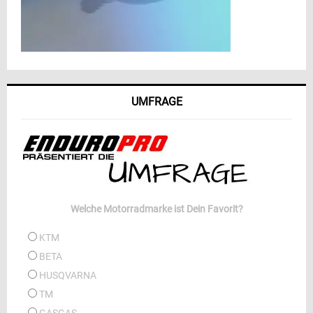
UMFRAGE
Welche Motorradmarke ist Dein Favorit?
KTM
BETA
HUSQVARNA
TM