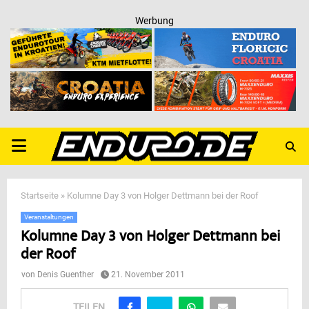
Werbung
PRIMARY
MENU
Startseite
»
Kolumne Day 3 von Holger Dettmann bei der Roof
Veranstaltungen
Kolumne Day 3 von Holger Dettmann bei
der Roof
von
Denis Guenther
21. November 2011
TEILEN