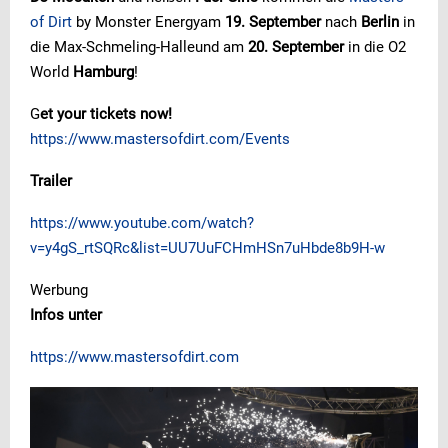
of Dirt
by Monster Energyam
19. September
nach
Berlin
in
die Max-Schmeling-Halleund am
20. September
in die O2
World
Hamburg
!
G
et your tickets now!
https://www.mastersofdirt.com/Events
Trailer
https://www.youtube.com/watch?
v=y4gS_rtSQRc&list=UU7UuFCHmHSn7uHbde8b9H-w
Werbung
Infos unter
https://www.mastersofdirt.com