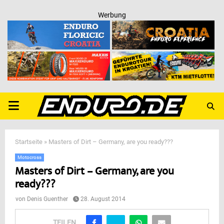
Werbung
PRIMARY
MENU
Startseite
»
Masters of Dirt – Germany, are you ready???
Motocross
Masters of Dirt – Germany, are you
ready???
von
Denis Guenther
28. August 2014
TEILEN