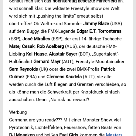
Schaut man sich das
hochkarätig besetzte Fahrerfeld
an,
wird schnell klar: Die wildeste Freestyle Show der Welt
wird sich mit „pushing the limits“ erneut selbst
übertreffen! Ob Weltrekord-Sammler
Jimmy Blaze
(USA)
auf dem Buggy, die FMX-Legende
Edgar E.T. Torronteras
(ESP),
José Miralles
(ESP), der erst 14-jährige Tscheche
Matej Cesak
,
Rob Adelberg
(AUS), der deutsche FMX-
Liebling
Kai Haase
,
Alastair Sayer
(BOT), „Supertalent“-
Halbfinalist
Gerhard Mayr
(AUT), Freestyle-Mountainbiker
Sam Reynolds
(UK) oder die zwei BMX-Profis
Patrick
Guimez
(FRA) und
Clemens Kaudela
(AUT), sie alle
werden durch die Luft fliegen und Grenzen verschieben, so
als könne man die Schwerkraft per Knopfdruck einfach
ausschalten. Denn: „No risk no reward“!
Werbung
Germany, are you ready??? Mit einer Monster Show, viel
Pyrotechnik, Lichteffekten, Feuershow, fetten Beats von
DJ Mosaken
und heißen
Fuel Girls
kommen die
Masters