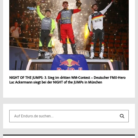
NIGHT OF THE JUMPS: 3. Sieg im dritten WM-Contest – Deutscher FMX-Hero
Luc Ackermann siegt bei der NIGHT of the JUMPs in München
S
e
a
S
r