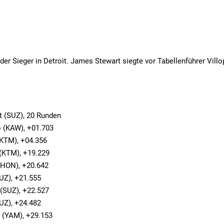
der Sieger in Detroit. James Stewart siegte vor Tabellenführer Vill
t (SUZ), 20 Runden
o (KAW), +01.703
(KTM), +04.356
 (KTM), +19.229
 (HON), +20.642
SUZ), +21.555
 (SUZ), +22.527
SUZ), +24.482
n (YAM), +29.153