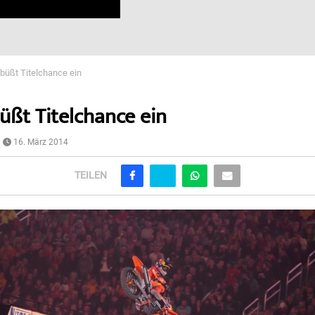
büßt Titelchance ein
üßt Titelchance ein
16. März 2014
TEILEN