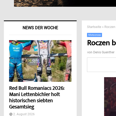
Startseite
»
Roczen 
NEWS DER WOCHE
Motocross
Roczen b
von
Denis Guenther
Red Bull Romaniacs 2026:
Mani Lettenbichler holt
historischen siebten
Gesamtsieg
2. August 2026