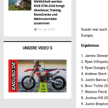
Wirklichkeit werden:
RIDE KTM 2026 bringt
Abenteuer, Training,
Rennstrecke und
Mietmotorräder
zusammen
Suzuki war auch 
23. Juli 2026
Dungey.
Ergebnisse
UNSERE VIDEO´S
1. James Stewar
2. Ryan Villopot
3. Ryan Dungey 
4. Andrew Short
5. Justin Barcia
6. Broc Tickle (
7. Weston Peick
8. Joshua Hill (
9. Justin Brayto