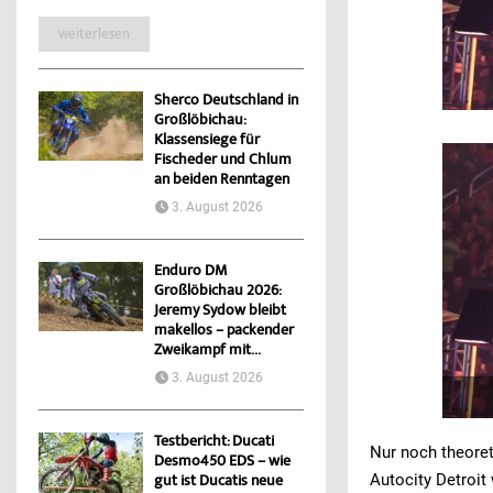
weiterlesen
Sherco Deutschland in
Großlöbichau:
Klassensiege für
Fischeder und Chlum
an beiden Renntagen
3. August 2026
Enduro DM
Großlöbichau 2026:
Jeremy Sydow bleibt
makellos – packender
Zweikampf mit...
3. August 2026
Testbericht: Ducati
Nur noch theoret
Desmo450 EDS – wie
Autocity Detroit
gut ist Ducatis neue