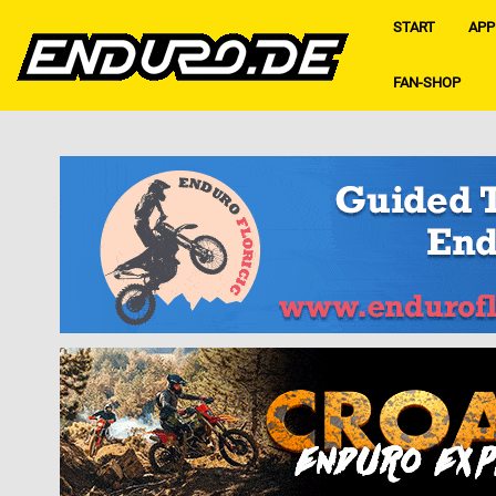
START
APP
FAN-SHOP