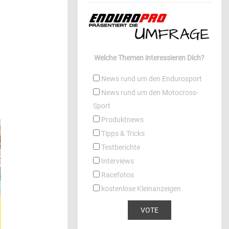
Welche Themen interessieren Dich?
News rund um den Endurosport
News rund um den Motocross-
Sport
Produktnews
Tipps & Tricks
Testberichte
Interviews
Racefotos
kostenlose Kleinanzeigen