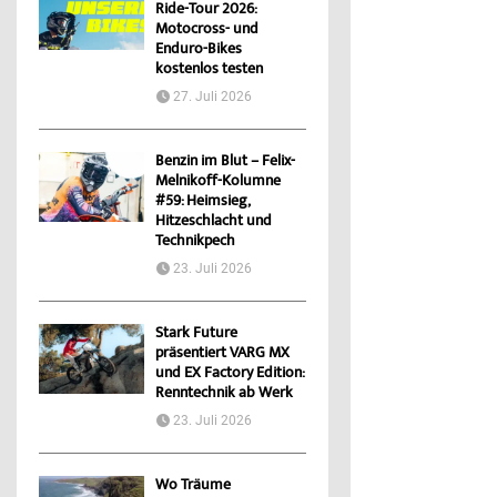
Ride-Tour 2026:
Motocross- und
Enduro-Bikes
kostenlos testen
27. Juli 2026
Benzin im Blut – Felix-
Melnikoff-Kolumne
#59: Heimsieg,
Hitzeschlacht und
Technikpech
23. Juli 2026
Stark Future
präsentiert VARG MX
und EX Factory Edition:
Renntechnik ab Werk
23. Juli 2026
Wo Träume