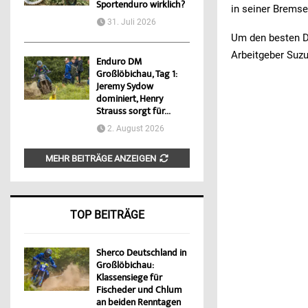
Sportenduro wirklich?
in seiner Brems
31. Juli 2026
Um den besten D
Arbeitgeber Suz
Enduro DM
Großlöbichau, Tag 1:
Jeremy Sydow
dominiert, Henry
Strauss sorgt für...
2. August 2026
MEHR BEITRÄGE ANZEIGEN
TOP BEITRÄGE
Sherco Deutschland in
Großlöbichau:
Klassensiege für
Fischeder und Chlum
an beiden Renntagen