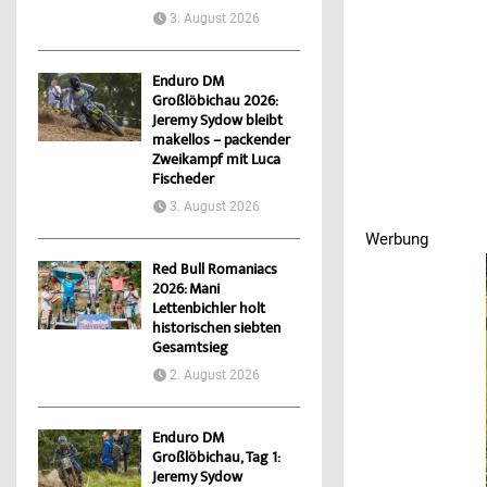
3. August 2026
Enduro DM
Großlöbichau 2026:
Jeremy Sydow bleibt
makellos – packender
Zweikampf mit Luca
Fischeder
3. August 2026
Werbung
Red Bull Romaniacs
Werbung
2026: Mani
Lettenbichler holt
historischen siebten
Gesamtsieg
2. August 2026
Enduro DM
Großlöbichau, Tag 1:
Jeremy Sydow