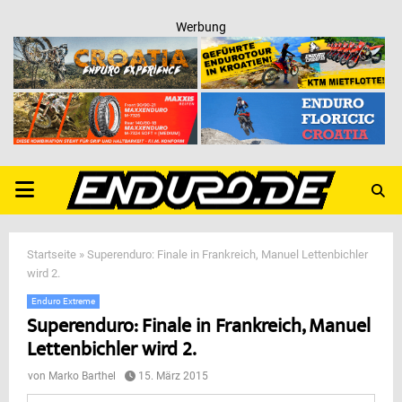
Werbung
PRIMARY
MENU
Startseite
»
Superenduro: Finale in Frankreich, Manuel Lettenbichler
wird 2.
Enduro Extreme
Superenduro: Finale in Frankreich, Manuel
Lettenbichler wird 2.
von
Marko Barthel
15. März 2015