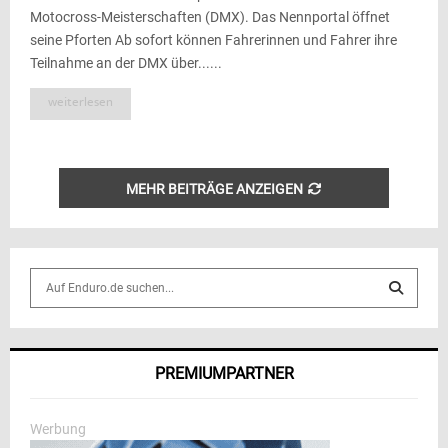
Motocross-Meisterschaften (DMX). Das Nennportal öffnet
seine Pforten Ab sofort können Fahrerinnen und Fahrer ihre
Teilnahme an der DMX über......
weiterlesen
MEHR BEITRÄGE ANZEIGEN
S
e
a
S
r
c
E
PREMIUMPARTNER
h
f
A
o
Werbung
r