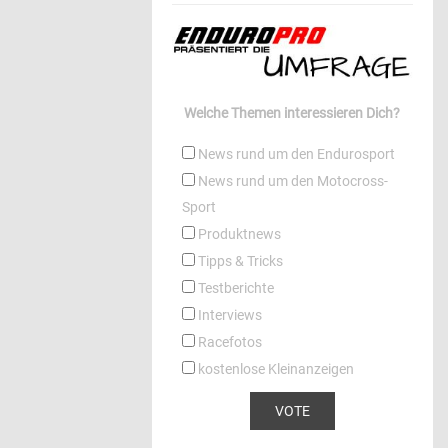
Welche Themen interessieren Dich?
News rund um den Endurosport
News rund um den Motocross-
Sport
Produktnews
Tipps & Tricks
Testberichte
Interviews
Racefotos
kostenlose Kleinanzeigen