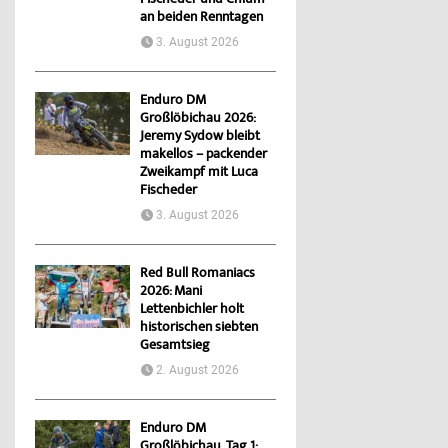
Fischeder und Chlum
an beiden Renntagen
3. August 2026
Enduro DM
Großlöbichau 2026:
Jeremy Sydow bleibt
makellos – packender
Zweikampf mit Luca
Fischeder
3. August 2026
Red Bull Romaniacs
2026: Mani
Lettenbichler holt
historischen siebten
Gesamtsieg
2. August 2026
Enduro DM
Großlöbichau, Tag 1: