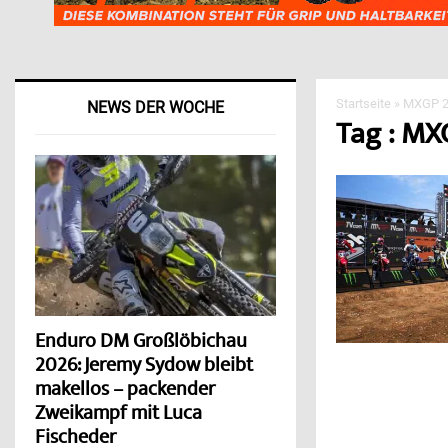
Startseite
»
MXGP 2
NEWS DER WOCHE
Tag : MX
Enduro DM Großlöbichau
2026: Jeremy Sydow bleibt
makellos – packender
Zweikampf mit Luca
Fischeder