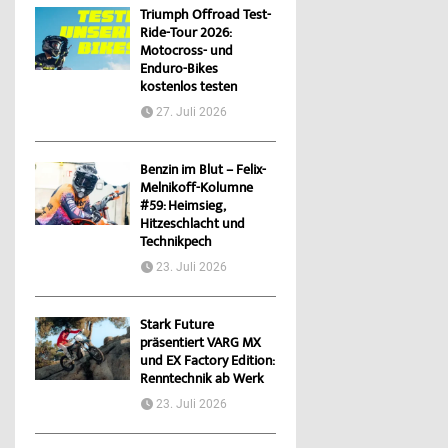
Triumph Offroad Test-
Ride-Tour 2026:
Motocross- und
Enduro-Bikes
kostenlos testen
27. Juli 2026
Benzin im Blut – Felix-
Melnikoff-Kolumne
#59: Heimsieg,
Hitzeschlacht und
Technikpech
23. Juli 2026
Stark Future
präsentiert VARG MX
und EX Factory Edition:
Renntechnik ab Werk
23. Juli 2026