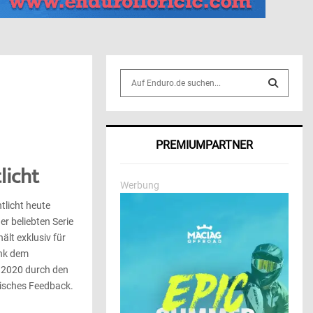
S
e
a
S
r
c
E
PREMIUMPARTNER
h
f
A
licht
o
Werbung
r
R
tlicht heute
:
er beliebten Serie
C
lt exklusiv für
H
ank dem
 2020 durch den
tisches Feedback.