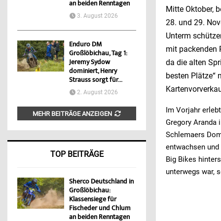
an beiden Renntagen
Mitte Oktober, 
3. August 2026
28. und 29. Nov
Unterm schütze
Enduro DM
mit packenden 
Großlöbichau, Tag 1:
da die alten Sp
Jeremy Sydow
dominiert, Henry
besten Plätze“ 
Strauss sorgt für...
Kartenvorverkau
2. August 2026
Im Vorjahr erle
MEHR BEITRÄGE ANZEIGEN
Gregory Aranda 
Schlemaers Domi
entwachsen und 
TOP BEITRÄGE
Big Bikes hinters
unterwegs war, s
Sherco Deutschland in
Großlöbichau:
Klassensiege für
Fischeder und Chlum
an beiden Renntagen