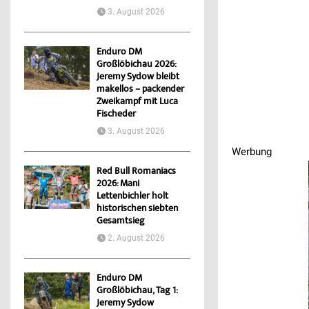
3. August 2026
Enduro DM
Großlöbichau 2026:
Jeremy Sydow bleibt
makellos – packender
Zweikampf mit Luca
Fischeder
3. August 2026
Werbung
Werbung
Werbung
Werbung
Red Bull Romaniacs
2026: Mani
Lettenbichler holt
historischen siebten
Gesamtsieg
2. August 2026
Enduro DM
Großlöbichau, Tag 1:
Jeremy Sydow