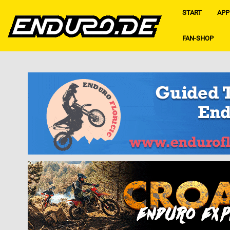
START
APP
FAN-SHOP