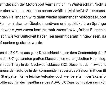
befindet sich der Motorsport vermeintlich im Winterschlaf. Nicht
ember, wenn es zum nun schon zwölften Mal heißt: Supercross 
nden Hallendach wird dann wieder spannender Motocross-Spor
Rennen, riskanten Überholmanövern und spektakulären Sprünge
richworte „wer zuerst kommt, malt zuerst“ bzw. „frühes Buchen si
nach wie vor Gültigkeit haben, sei hiermit darauf hingewiesen, d
f soeben gestartet wurde.
bten die SX-Fans aus ganz Deutschland neben dem Gesamtsieg des 
in der SX1 genannten großen Klasse einen vielumjubelten Heimsieg
nique Thury in der Nachwuchsklasse SX2. Dieser ist der inzwische
muss demzufolge in der kommenden Supercross-Saison mit den Big
 Startgatter. Keine leichte Aufgabe, doch wer bereits in der SX2 erfo
ollte auch in der Top-Klasse des ADAC SX Cups vorn dabei sein kö