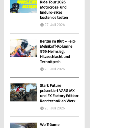
Ride-Tour 2026:
Motocross- und
Enduro-Bikes
kostenlos testen
27. Juli 2026
Benzin im Blut – Felix-
Melnikoff-Kolumne
#59: Heimsieg,
Hitzeschlacht und
Technikpech
23. Juli 2026
Stark Future
präsentiert VARG MX
und EX Factory Edition:
Renntechnik ab Werk
23. Juli 2026
Wo Träume