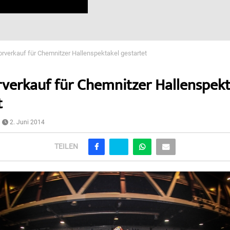
orverkauf für Chemnitzer Hallenspektakel gestartet
rverkauf für Chemnitzer Hallenspekt
t
2. Juni 2014
TEILEN