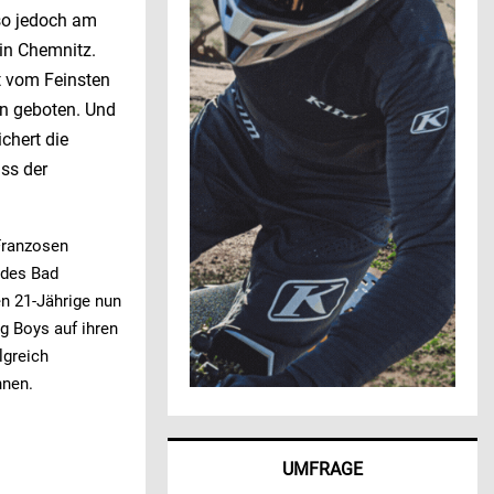
 so jedoch am
in Chemnitz.
t vom Feinsten
n geboten. Und
chert die
ass der
Franzosen
 des Bad
n 21-Jährige nun
 Boys auf ihren
lgreich
nnen.
UMFRAGE