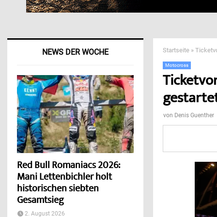
Startseite
»
Ticketv
NEWS DER WOCHE
Motocross
Ticketvo
gestarte
von
Denis Guenther
Red Bull Romaniacs 2026:
Mani Lettenbichler holt
historischen siebten
Gesamtsieg
2. August 2026