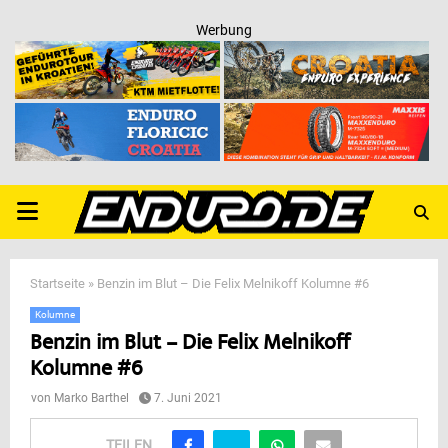
Werbung
PRIMARY
MENU
Startseite
»
Benzin im Blut – Die Felix Melnikoff Kolumne #6
Kolumne
Benzin im Blut – Die Felix Melnikoff
Kolumne #6
von
Marko Barthel
7. Juni 2021
TEILEN