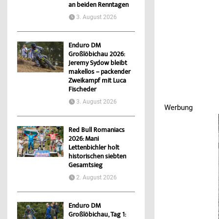
an beiden Renntagen
3. August 2026
Enduro DM
Großlöbichau 2026:
Jeremy Sydow bleibt
makellos – packender
Zweikampf mit Luca
Fischeder
3. August 2026
Werbung
Werbung
Red Bull Romaniacs
2026: Mani
Lettenbichler holt
historischen siebten
Gesamtsieg
2. August 2026
Enduro DM
Großlöbichau, Tag 1: