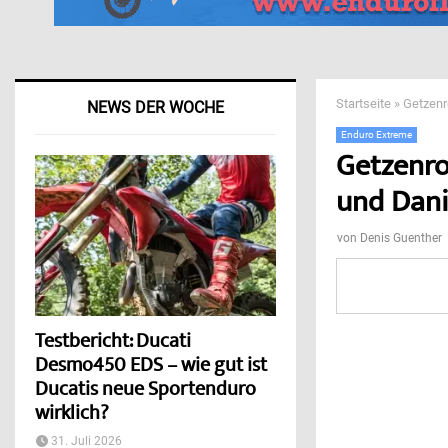
Startseite
»
Getzenr
NEWS DER WOCHE
Enduro Extreme
Getzenrod
und Dani
von
Denis Guenther
Testbericht: Ducati
Desmo450 EDS – wie gut ist
Ducatis neue Sportenduro
wirklich?
31. Juli 2026