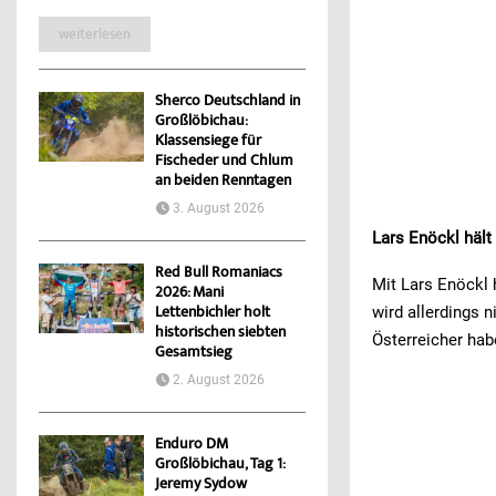
weiterlesen
Sherco Deutschland in
Großlöbichau:
Klassensiege für
Fischeder und Chlum
an beiden Renntagen
3. August 2026
Lars Enöckl hält
Red Bull Romaniacs
Mit Lars Enöckl 
2026: Mani
Lettenbichler holt
wird allerdings n
historischen siebten
Österreicher hab
Gesamtsieg
2. August 2026
Enduro DM
Großlöbichau, Tag 1:
Jeremy Sydow