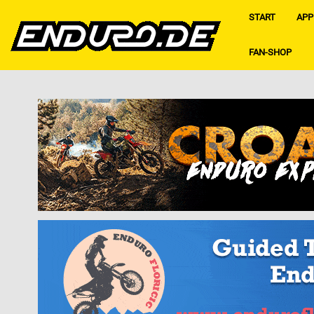
START
APP
FAN-SHOP