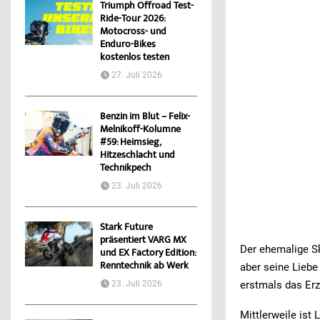
Triumph Offroad Test-
Ride-Tour 2026:
Motocross- und
Enduro-Bikes
kostenlos testen
27. Juli 2026
Benzin im Blut – Felix-
Melnikoff-Kolumne
#59: Heimsieg,
Hitzeschlacht und
Technikpech
23. Juli 2026
Stark Future
präsentiert VARG MX
Der ehemalige Sk
und EX Factory Edition:
Renntechnik ab Werk
aber seine Liebe
23. Juli 2026
erstmals das Er
Mittlerweile ist