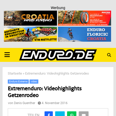
Werbung
PRIMARY
MENU
Startseite
»
Extremenduro: Videohighlights Getzenrodeo
Enduro Extreme
video
Extremenduro: Videohighlights
Getzenrodeo
von
Denis Guenther
4. November 2016
TEILEN