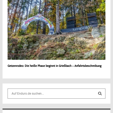
Getzenrodeo: Die heiße Phase beginnt in Grießbach – Anfahrtsbeschreibung
S
e
a
S
r
c