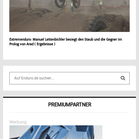
Extremenduro: Manuel Lettenbichler besiegt den Staub und die Gegner im
Prolog von Arad ( Ergebnisse )
S
e
a
S
r
c
E
PREMIUMPARTNER
h
f
A
o
Werbung
r
R
: