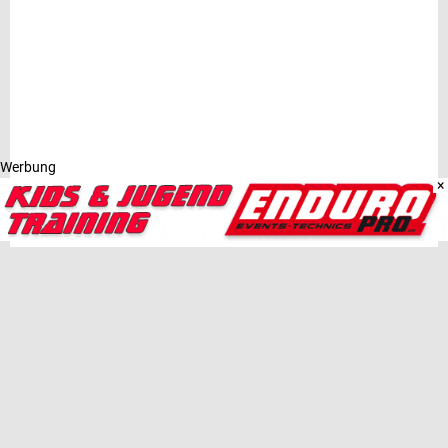
Werbung
×
SACHSEN-ANHALT ENDURO
TEILEN