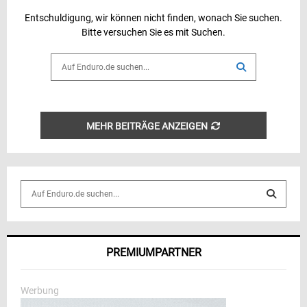
Entschuldigung, wir können nicht finden, wonach Sie suchen.
Bitte versuchen Sie es mit Suchen.
Search
for:
SEARCH
MEHR BEITRÄGE ANZEIGEN
S
e
a
S
r
c
E
PREMIUMPARTNER
h
f
A
o
Werbung
r
R