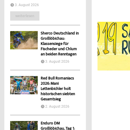
3. August 2026
weiterlesen
Sherco Deutschland in
Großlöbichau:
Klassensiege für
Fischeder und Chlum
an beiden Renntagen
3. August 2026
Red Bull Romaniacs
2026: Mani
Lettenbichler holt
historischen siebten
Gesamtsieg
2. August 2026
Enduro DM
Großlöbichau, Tag 1: