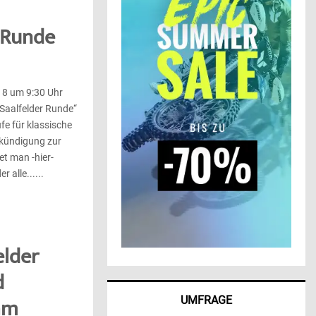
r Runde
18 um 9:30 Uhr
„Saalfelder Runde“
e für klassische
kündigung zur
et man -hier-
alle......
elder
d
UMFRAGE
am