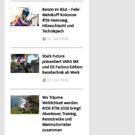
Benzin im Blut – Felix-
Melnikoff-Kolumne
#59: Heimsieg,
Hitzeschlacht und
Technikpech
23. Juli 2026
Stark Future
präsentiert VARG MX
und EX Factory Edition:
Renntechnik ab Werk
23. Juli 2026
Wo Träume
Wirklichkeit werden:
RIDE KTM 2026 bringt
Abenteuer, Training,
Rennstrecke und
Mietmotorräder
zusammen