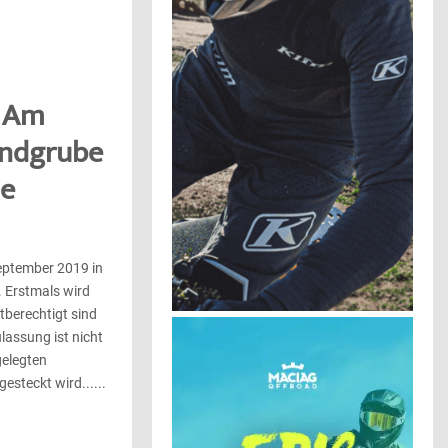
: Am
Sandgrube
ne
September 2019 in
 Erstmals wird
tberechtigt sind
lassung ist nicht
 gelegten
esteckt wird......