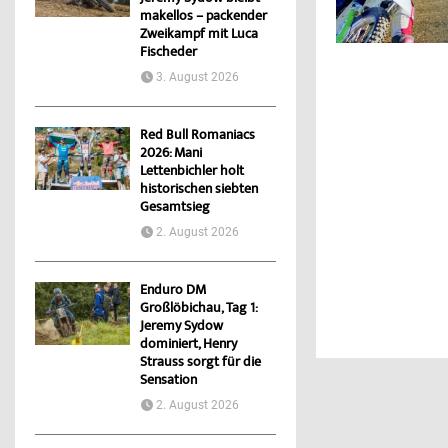
makellos – packender
Zweikampf mit Luca
Fischeder
3. August 2026
Red Bull Romaniacs
2026: Mani
Lettenbichler holt
historischen siebten
Gesamtsieg
2. August 2026
Enduro DM
Großlöbichau, Tag 1:
Jeremy Sydow
dominiert, Henry
Strauss sorgt für die
Sensation
2. August 2026