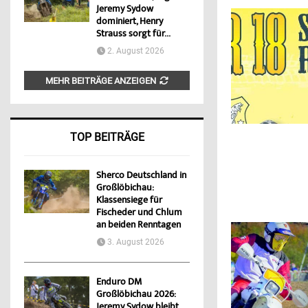
Jeremy Sydow
dominiert, Henry
Strauss sorgt für...
2. August 2026
MEHR BEITRÄGE ANZEIGEN
TOP BEITRÄGE
Sherco Deutschland in
Großlöbichau:
Klassensiege für
Fischeder und Chlum
an beiden Renntagen
3. August 2026
Enduro DM
Großlöbichau 2026:
Jeremy Sydow bleibt