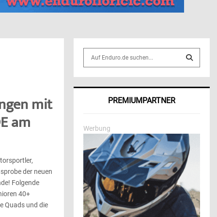
S
e
a
S
r
c
E
ingen mit
PREMIUMPARTNER
h
f
A
DE am
o
Werbung
r
R
:
C
orsportler,
gsprobe der neuen
H
nde! Folgende
nioren 40+
ie Quads und die