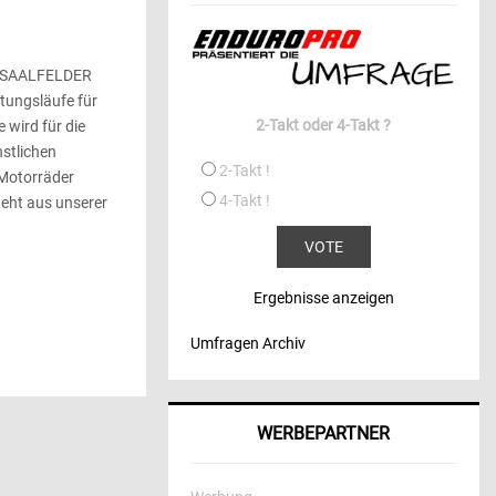
e „SAALFELDER
tungsläufe für
2-Takt oder 4-Takt ?
 wird für die
nstlichen
2-Takt !
Motorräder
4-Takt !
teht aus unserer
Ergebnisse anzeigen
Umfragen Archiv
WERBEPARTNER