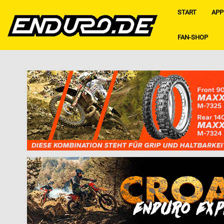
START
APP
FAN-SHOP