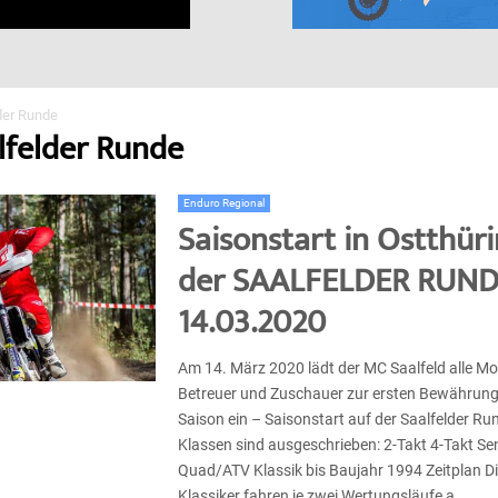
der Runde
alfelder Runde
Enduro Regional
Saisonstart in Ostthür
der SAALFELDER RUN
14.03.2020
Am 14. März 2020 lädt der MC Saalfeld alle Mot
Betreuer und Zuschauer zur ersten Bewährun
Saison ein – Saisonstart auf der Saalfelder Ru
Klassen sind ausgeschrieben: 2-Takt 4-Takt Se
Quad/ATV Klassik bis Baujahr 1994 Zeitplan D
Klassiker fahren je zwei Wertungsläufe a......