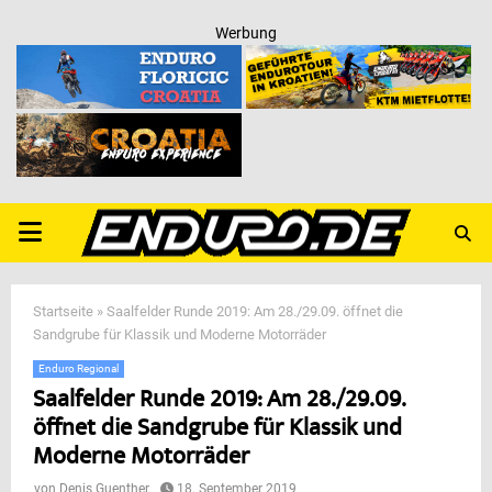
Werbung
PRIMARY
MENU
Startseite
»
Saalfelder Runde 2019: Am 28./29.09. öffnet die
Sandgrube für Klassik und Moderne Motorräder
Enduro Regional
Saalfelder Runde 2019: Am 28./29.09.
öffnet die Sandgrube für Klassik und
Moderne Motorräder
von
Denis Guenther
18. September 2019