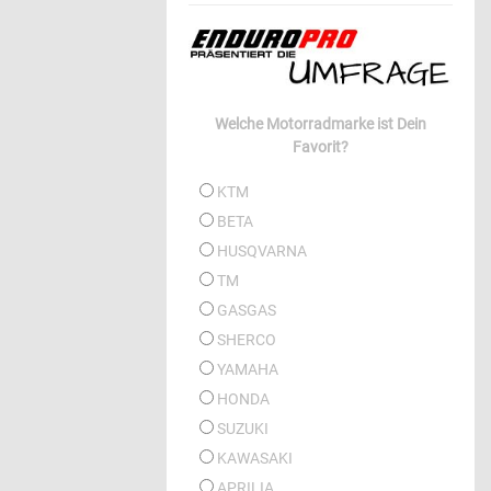
Welche Motorradmarke ist Dein
Favorit?
KTM
BETA
HUSQVARNA
TM
GASGAS
SHERCO
YAMAHA
HONDA
SUZUKI
KAWASAKI
APRILIA