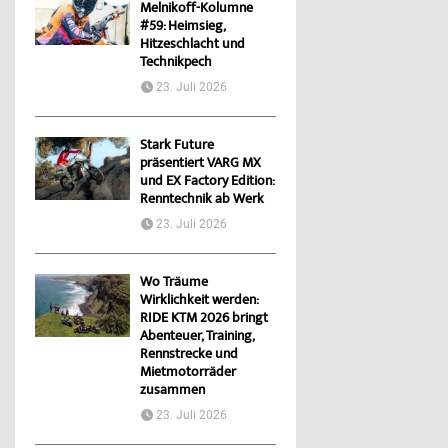
Melnikoff-Kolumne
#59: Heimsieg,
Hitzeschlacht und
Technikpech
23. Juli 2026
Stark Future
präsentiert VARG MX
und EX Factory Edition:
Renntechnik ab Werk
23. Juli 2026
Wo Träume
Wirklichkeit werden:
RIDE KTM 2026 bringt
Abenteuer, Training,
Rennstrecke und
Mietmotorräder
zusammen
23. Juli 2026