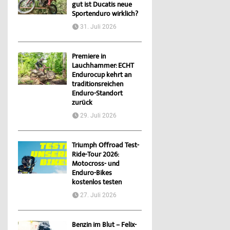
gut ist Ducatis neue
Sportenduro wirklich?
31. Juli 2026
Premiere in
Lauchhammer: ECHT
Endurocup kehrt an
traditionsreichen
Enduro-Standort
zurück
29. Juli 2026
Triumph Offroad Test-
Ride-Tour 2026:
Motocross- und
Enduro-Bikes
kostenlos testen
27. Juli 2026
Benzin im Blut – Felix-