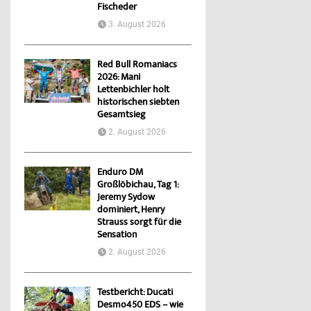
Fischeder
3. August 2026
Red Bull Romaniacs
2026: Mani
Lettenbichler holt
historischen siebten
Gesamtsieg
2. August 2026
Enduro DM
Großlöbichau, Tag 1:
Jeremy Sydow
dominiert, Henry
Strauss sorgt für die
Sensation
2. August 2026
Testbericht: Ducati
Desmo450 EDS – wie