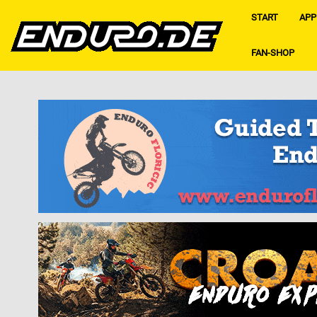
START
APP
FAN-SHOP