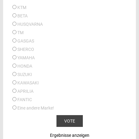
KTM
BETA
HUSQVARNA
TM
GASGAS
SHERCO
YAMAHA
HONDA
SUZUKI
KAWASAKI
APRILIA
FANTIC
Eine andere Marke!
Ergebnisse anzeigen