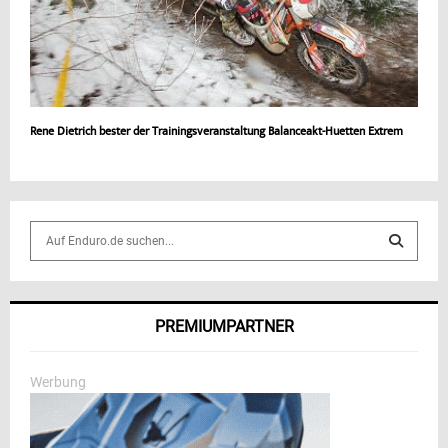
Rene Dietrich bester der Trainingsveranstaltung Balanceakt-Huetten Extrem
S
e
a
S
r
c
E
PREMIUMPARTNER
h
f
A
o
Werbung
r
R
:
C