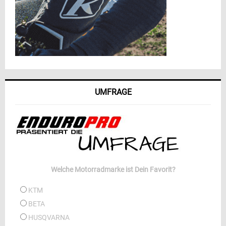
UMFRAGE
Welche Motorradmarke ist Dein Favorit?
KTM
BETA
HUSQVARNA