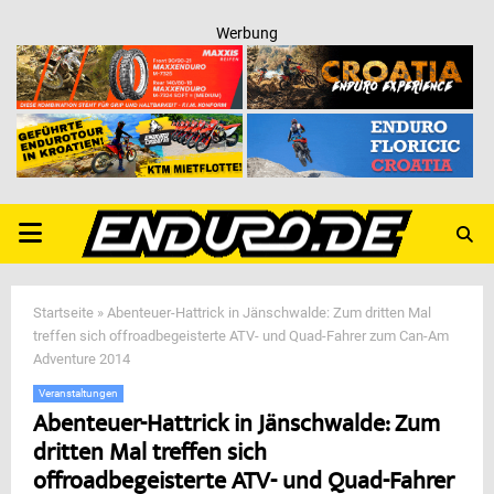
Werbung
PRIMARY
MENU
Startseite
»
Abenteuer-Hattrick in Jänschwalde: Zum dritten Mal
treffen sich offroadbegeisterte ATV- und Quad-Fahrer zum Can-Am
Adventure 2014
Veranstaltungen
Abenteuer-Hattrick in Jänschwalde: Zum
dritten Mal treffen sich
offroadbegeisterte ATV- und Quad-Fahrer