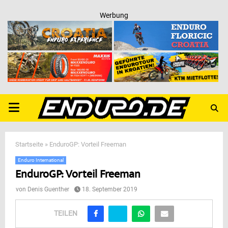
Werbung
PRIMARY
MENU
Startseite
»
EnduroGP: Vorteil Freeman
Enduro International
EnduroGP: Vorteil Freeman
von
Denis Guenther
18. September 2019
TEILEN