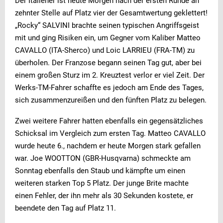
Der Italiener ist heute Morgen nach der ersten Runde an
zehnter Stelle auf Platz vier der Gesamtwertung geklettert!
„Rocky“ SALVINI brachte seinen typischen Angriffsgeist
mit und ging Risiken ein, um Gegner vom Kaliber Matteo
CAVALLO (ITA-Sherco) und Loic LARRIEU (FRA-TM) zu
überholen. Der Franzose begann seinen Tag gut, aber bei
einem großen Sturz im 2. Kreuztest verlor er viel Zeit. Der
Werks-TM-Fahrer schaffte es jedoch am Ende des Tages,
sich zusammenzureißen und den fünften Platz zu belegen.
Zwei weitere Fahrer hatten ebenfalls ein gegensätzliches
Schicksal im Vergleich zum ersten Tag. Matteo CAVALLO
wurde heute 6., nachdem er heute Morgen stark gefallen
war. Joe WOOTTON (GBR-Husqvarna) schmeckte am
Sonntag ebenfalls den Staub und kämpfte um einen
weiteren starken Top 5 Platz. Der junge Brite machte
einen Fehler, der ihn mehr als 30 Sekunden kostete, er
beendete den Tag auf Platz 11.