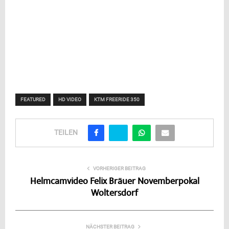
FEATURED
HD VIDEO
KTM FREERIDE 350
TEILEN
VORHERIGER BEITRAG
Helmcamvideo Felix Bräuer Novemberpokal
Woltersdorf
NÄCHSTER BEITRAG