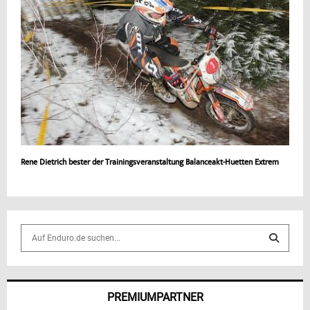
Rene Dietrich bester der Trainingsveranstaltung Balanceakt-Huetten Extrem
S
e
a
S
r
c
E
PREMIUMPARTNER
h