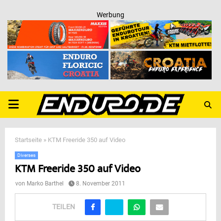
Werbung
PRIMARY
MENU
Startseite
»
KTM Freeride 350 auf Video
Diverses
KTM Freeride 350 auf Video
von
Marko Barthel
8. November 2011
TEILEN