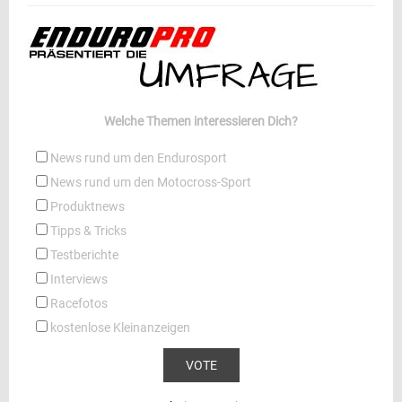
Welche Themen interessieren Dich?
News rund um den Endurosport
News rund um den Motocross-Sport
Produktnews
Tipps & Tricks
Testberichte
Interviews
Racefotos
kostenlose Kleinanzeigen