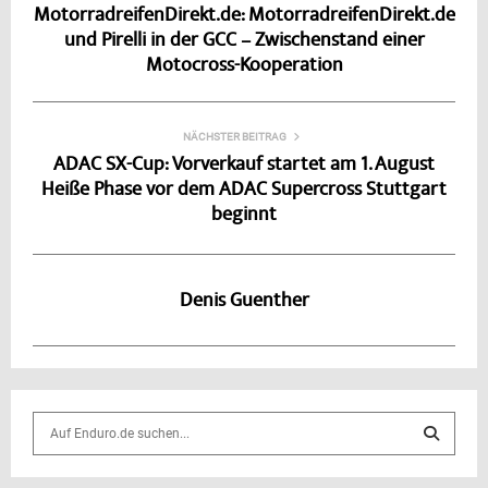
MotorradreifenDirekt.de: MotorradreifenDirekt.de
und Pirelli in der GCC – Zwischenstand einer
Motocross-Kooperation
NÄCHSTER BEITRAG
ADAC SX-Cup: Vorverkauf startet am 1. August
Heiße Phase vor dem ADAC Supercross Stuttgart
beginnt
Denis Guenther
S
e
a
S