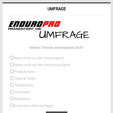
UMFRAGE
Welche Themen interessieren Dich?
News rund um den Endurosport
News rund um den Motocross-Sport
Produktnews
Tipps & Tricks
Testberichte
Interviews
Racefotos
kostenlose Kleinanzeigen