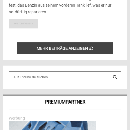
fest, das Benzin aus seinem vorderen Tank lief, was er nur
notdürftig reparieren......
weiterlesen
MEHR BEITRÄGE ANZEIGEN
S
e
a
S
r
c
E
PREMIUMPARTNER
h
f
A
o
Werbung
r
R
: