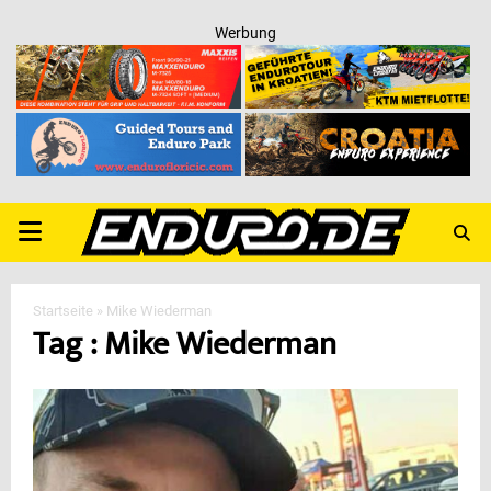
Werbung
PRIMARY
MENU
Startseite
»
Mike Wiederman
Tag : Mike Wiederman