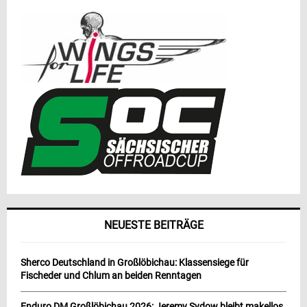
NEUESTE BEITRÄGE
Sherco Deutschland in Großlöbichau: Klassensiege für
Fischeder und Chlum an beiden Renntagen
Enduro DM Großlöbichau 2026: Jeremy Sydow bleibt makellos