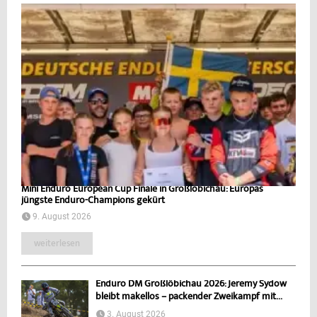
Mini Enduro European Cup Finale in Großlöbichau: Europas
jüngste Enduro-Champions gekürt
9. August 2026
weiterlesen
Enduro DM Großlöbichau 2026: Jeremy Sydow
bleibt makellos – packender Zweikampf mit...
3. August 2026