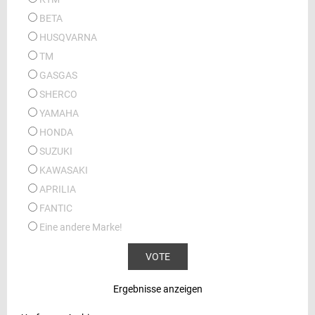
BETA
HUSQVARNA
TM
GASGAS
SHERCO
YAMAHA
HONDA
SUZUKI
KAWASAKI
APRILIA
FANTIC
Eine andere Marke!
Ergebnisse anzeigen