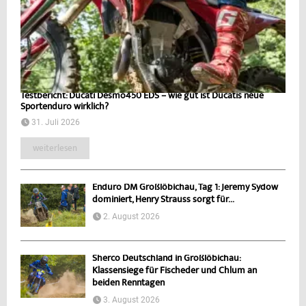
Testbericht: Ducati Desmo450 EDS – wie gut ist Ducatis neue
Sportenduro wirklich?
31. Juli 2026
weiterlesen
Enduro DM Großlöbichau, Tag 1: Jeremy Sydow
dominiert, Henry Strauss sorgt für...
2. August 2026
Sherco Deutschland in Großlöbichau:
Klassensiege für Fischeder und Chlum an
beiden Renntagen
3. August 2026