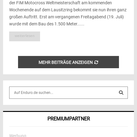
der FIM Motocross Weltmeisterschaft am kommenden
Wochenende auf dem Lausitzring bekommt sie nun ihren ganz
großen Auftritt. Erst am vergangenen Freitagabend (19. Juli)
wurde mit dem Bau des 1.500 Meter......
weiterlesen
MEHR BEITRÄGE ANZEIGEN
S
e
a
S
r
c
E
PREMIUMPARTNER
h
f
A
o
Werbung