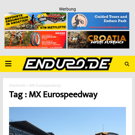
Werbung
PRIMARY
MENU
Startseite
»
MX Eurospeedway
Tag : MX Eurospeedway