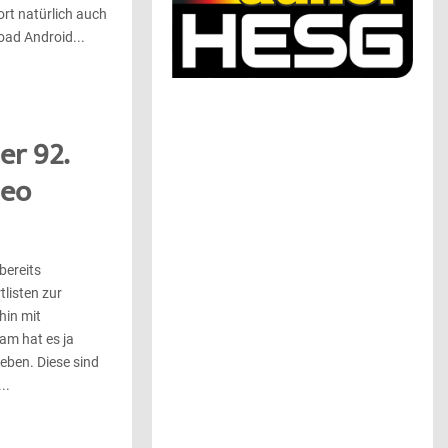
ort natürlich auch
ad Android...
er 92.
deo
bereits
tlisten zur
hin mit
am hat es ja
eben. Diese sind
..