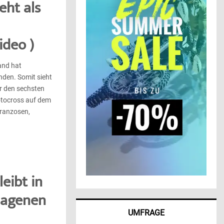
eht als
ideo )
and hat
den. Somit sieht
r den sechsten
otocross auf dem
Franzosen,
leibt in
lagenen
UMFRAGE