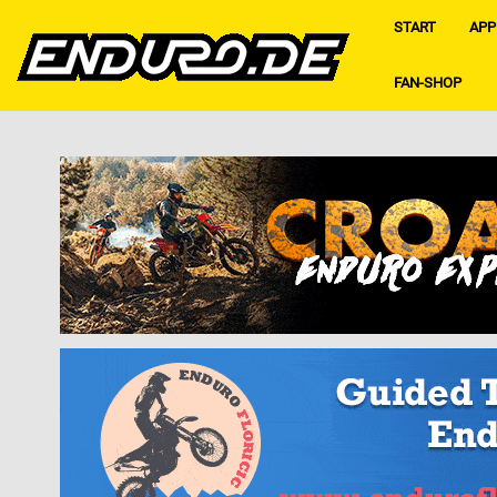
START
APP
FAN-SHOP