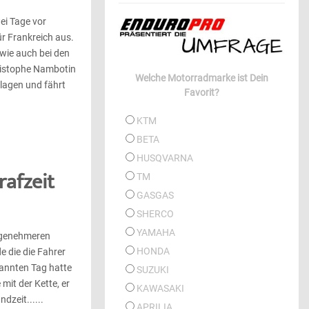
ei Tage vor
ür Frankreich aus.
wie auch bei den
ristophe Nambotin
Welche Motorradmarke ist Dein
lagen und fährt
Favorit?
KTM
BETA
HUSQVARNA
rafzeit
TM
GASGAS
SHERCO
YAMAHA
angenehmeren
HONDA
 die die Fahrer
pannten Tag hatte
SUZUKI
mit der Kette, er
KAWASAKI
dzeit......
APRILIA