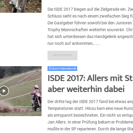
Die ISDE 2017 biegen auf die Zielgerade ein. Zw
Schluss sieht es nach einem zweifachen Sieg f
Die Gastgeber führen sowohl bei den Junioren 
Trophy Mannschaften weiterhin souverän. Ch
hat sich unterdessen das Handgelenk angesch
nur noch auf ankommen,......
weiterlesen
Enduro International
ISDE 2017: Allers mit St
aber weiterhin dabei
Der dritte tag der ISDE 2017 fand bei etwas 
Temperaturen statt. Hinzu kam eine neue Runde
als entspannt bezeichneten. Ein nicht so ents
Jan Allers. In einer Prüfung bekam er Probleme 
mußte in der SP reparieren. Durch die lange Stan