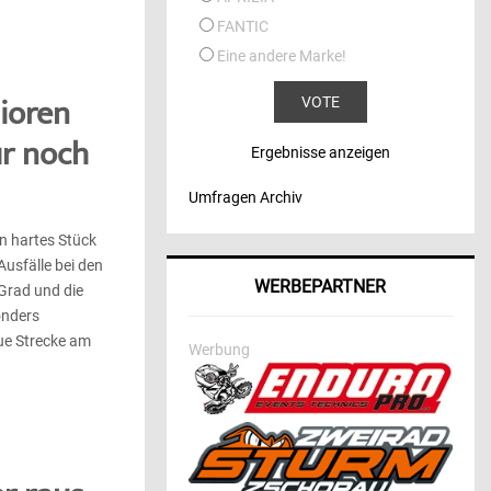
FANTIC
Eine andere Marke!
nioren
ur noch
Ergebnisse anzeigen
Umfragen Archiv
n hartes Stück
 Ausfälle bei den
WERBEPARTNER
Grad und die
onders
eue Strecke am
Werbung