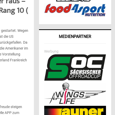
er raus –
Rang 10 (
 gestartet. Wegen
MEDIENPARTNER
st die US
zurückgefallen. Da
 die Amerikaner im
Werbung
e Vorstellung
erland Frankreich
freude steigen
ielle APP zum