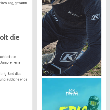
eiten Tag, gewann
olt die
uch bei den
 Junioren eine
brig. Und dies
 unglaubliche enge