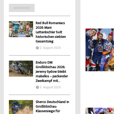
weiterlesen
Red Bull Romaniacs
2026: Mani
Lettenbichler holt
historischen siebten
Gesamtsieg
2. August 2026
Enduro DM
Großlöbichau 2026:
Jeremy Sydow bleibt
makellos – packender
Zweikampf mit...
3. August 2026
Sherco Deutschland in
Großlöbichau:
Klassensiege für