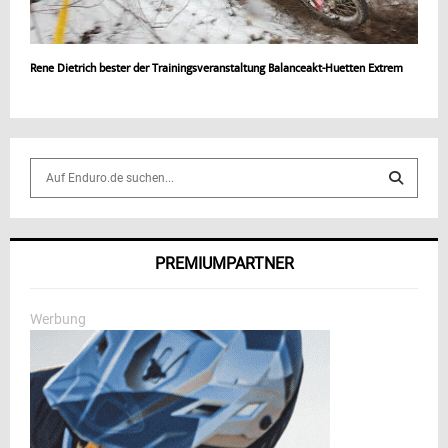
Rene Dietrich bester der Trainingsveranstaltung Balanceakt-Huetten Extrem
S
e
a
S
r
c
E
PREMIUMPARTNER
h
f
A
o
Werbung
r
R
:
C
H