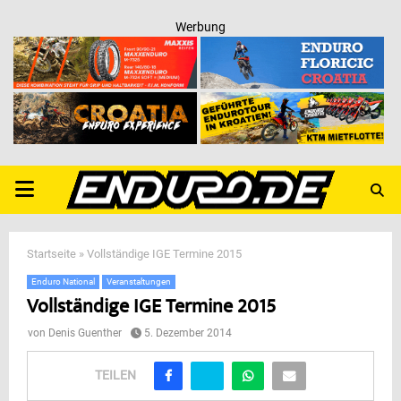
Werbung
PRIMARY
MENU
Startseite
»
Vollständige IGE Termine 2015
Enduro National
Veranstaltungen
Vollständige IGE Termine 2015
von
Denis Guenther
5. Dezember 2014
TEILEN