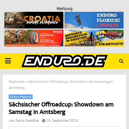
Werbung
PRIMARY
MENU
Startseite
»
Sächsischer Offroadcup: Showdown am Samstag in
Amtsberg
Enduro Regional
Sächsischer Offroadcup: Showdown am
Samstag in Amtsberg
von
Denis Guenther
19. September 2018