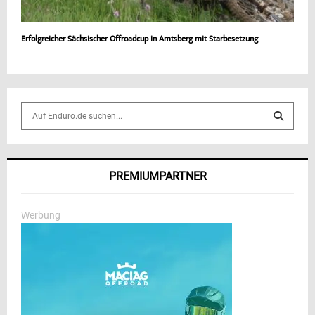
Erfolgreicher Sächsischer Offroadcup in Amtsberg mit Starbesetzung
S
e
a
S
r
c
E
PREMIUMPARTNER
h
f
A
o
Werbung
r
R
:
C
H